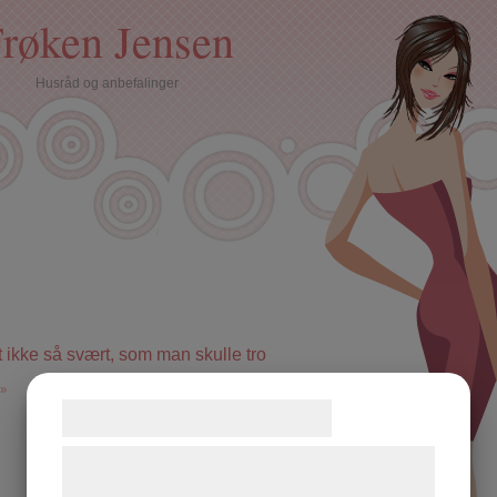
røken Jensen
Husråd og anbefalinger
let ikke så svært, som man skulle tro
»
Samtykke til cookies
Vi og vores samarbejdspartnere bruger
teknologier, herunder cookies, til at