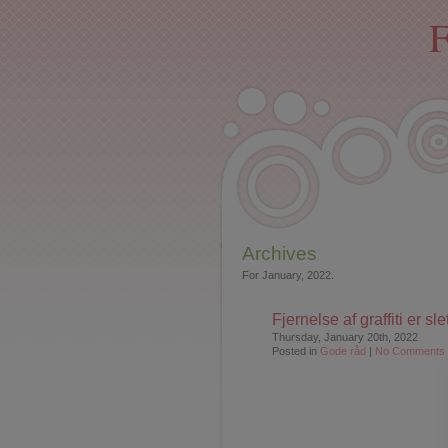
F
Archives
For January, 2022.
Fjernelse af graffiti er s
Thursday, January 20th, 2022
Posted in
Gode råd
|
No Comments 