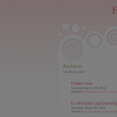
F
Archives
For March, 2015.
Flytter i hus
Tuesday, March 24th, 2015
Posted in
Uncategorized
|
No Comm
Er dit kontor også kedeli
Thursday, March 5th, 2015
Posted in
Uncategorized
|
No Comm