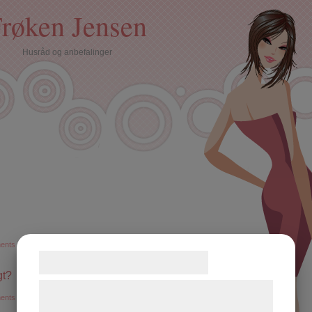
røken Jensen
Husråd og anbefalinger
ents »
Samtykke til cookies
gt?
Vi og vores samarbejdspartnere bruger
ents »
teknologier, herunder cookies, til at