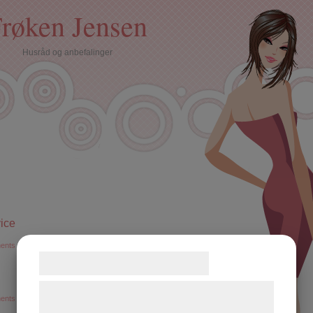
røken Jensen
Husråd og anbefalinger
vice
ents »
Samtykke til cookies
Vi og vores samarbejdspartnere bruger
ents »
teknologier, herunder cookies, til at