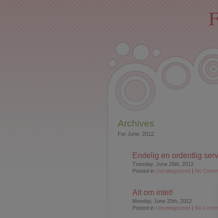
F
Archives
For June, 2012.
Endelig en ordentlig ser
Tuesday, June 26th, 2012
Posted in
Uncategorized
|
No Comm
Alt om intet!
Monday, June 25th, 2012
Posted in
Uncategorized
|
No Comm