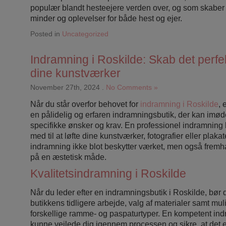
populær blandt hesteejere verden over, og som skabe
minder og oplevelser for både hest og ejer.
Posted in
Uncategorized
Indramning i Roskilde: Skab det perfek
dine kunstværker
November 27th, 2024
.
No Comments »
Når du står overfor behovet for
indramning i Roskilde
, 
en pålidelig og erfaren indramningsbutik, der kan im
specifikke ønsker og krav. En professionel indramning 
med til at løfte dine kunstværker, fotografier eller plakat
indramning ikke blot beskytter værket, men også frem
på en æstetisk måde.
Kvalitetsindramning i Roskilde
Når du leder efter en indramningsbutik i Roskilde, bør
butikkens tidligere arbejde, valg af materialer samt mul
forskellige ramme- og paspaturtyper. En kompetent ind
kunne vejlede dig igennem processen og sikre, at det e