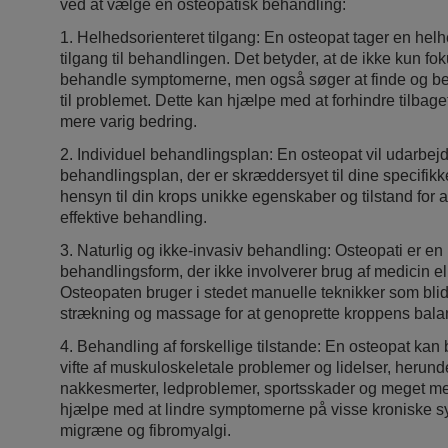
ved at vælge en osteopatisk behandling:
1. Helhedsorienteret tilgang: En osteopat tager en helh
tilgang til behandlingen. Det betyder, at de ikke kun fo
behandle symptomerne, men også søger at finde og b
til problemet. Dette kan hjælpe med at forhindre tilbage
mere varig bedring.
2. Individuel behandlingsplan: En osteopat vil udarbejd
behandlingsplan, der er skræddersyet til dine specifikk
hensyn til din krops unikke egenskaber og tilstand for 
effektive behandling.
3. Naturlig og ikke-invasiv behandling: Osteopati er en 
behandlingsform, der ikke involverer brug af medicin ell
Osteopaten bruger i stedet manuelle teknikker som bli
strækning og massage for at genoprette kroppens balan
4. Behandling af forskellige tilstande: En osteopat ka
vifte af muskuloskeletale problemer og lidelser, herund
nakkesmerter, ledproblemer, sportsskader og meget m
hjælpe med at lindre symptomerne på visse kroniske
migræne og fibromyalgi.