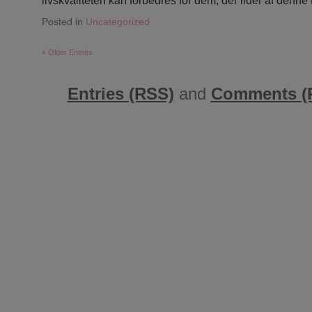
livskvaliteten kan forbedres for dem, der lider af denne t
Posted in
Uncategorized
« Older Entries
Entries (RSS)
and
Comments (