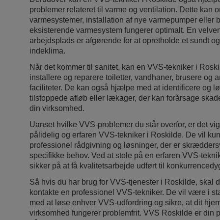
problemer relateret til varme og ventilation. Dette kan o
varmesystemer, installation af nye varmepumper eller blot
eksisterende varmesystem fungerer optimalt. En velventi
arbejdsplads er afgørende for at opretholde et sundt o
indeklima.
Når det kommer til sanitet, kan en VVS-tekniker i Rosk
installere og reparere toiletter, vandhaner, brusere og 
faciliteter. De kan også hjælpe med at identificere og
tilstoppede afløb eller lækager, der kan forårsage skade
din virksomhed.
Uanset hvilke VVS-problemer du står overfor, er det vigt
pålidelig og erfaren VVS-tekniker i Roskilde. De vil ku
professionel rådgivning og løsninger, der er skræddersy
specifikke behov. Ved at stole på en erfaren VVS-tekn
sikker på at få kvalitetsarbejde udført til konkurrencedyg
Så hvis du har brug for VVS-tjenester i Roskilde, skal 
kontakte en professionel VVS-tekniker. De vil være i sta
med at løse enhver VVS-udfordring og sikre, at dit hjem
virksomhed fungerer problemfrit. VVS Roskilde er din på