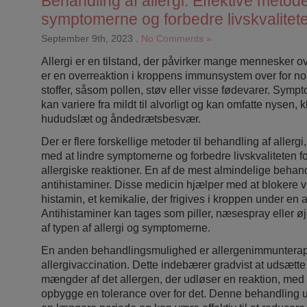
Behandling af allergi: Effektive metoder 
symptomerne og forbedre livskvalitet
September 9th, 2023
.
No Comments »
Allergi er en tilstand, der påvirker mange mennesker o
er en overreaktion i kroppens immunsystem over for n
stoffer, såsom pollen, støv eller visse fødevarer. Symp
kan variere fra mildt til alvorligt og kan omfatte nysen,
hududslæt og åndedrætsbesvær.
Der er flere forskellige metoder til behandling af aller
med at lindre symptomerne og forbedre livskvaliteten fo
allergiske reaktioner. En af de mest almindelige behand
antihistaminer. Disse medicin hjælper med at blokere v
histamin, et kemikalie, der frigives i kroppen under en a
Antihistaminer kan tages som piller, næsespray eller ø
af typen af allergi og symptomerne.
En anden behandlingsmulighed er allergenimmunterap
allergivaccination. Dette indebærer gradvist at udsætt
mængder af det allergen, der udløser en reaktion, med 
opbygge en tolerance over for det. Denne behandling u