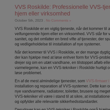
VVS Roskilde: Professionelle VVS-tjene
hjem eller virksomhed
October 5th, 2023
.
No Comments »
VVS Roskilde er en vigtig tjeneste, når det kommer til a
velfungerende hjem eller en virksomhed. VVS står for v
sanitet, og det omfatter en bred vifte af tjenester, der s
og vedligeholdelse til installation af nye systemer.
Når det kommer til VVS i Roskilde, er der mange dygtig
der kan hjælpe med at løse enhver form for VVS-probl
drejer sig om en utæt vandhane, en tilstoppet afløb elle
varmelegeme, kan en VVS-tekniker i Roskilde hurtigt og
løse problemet.
En af de mest almindelige tjenester, som
VVS-firmaer i
installation og reparation af VVS-systemer. Dette kan om
nye vandvarmere, radiatorer, toiletter, brusere og mege
VVS-tekniker vil være i stand til at sikre, at installation
og opfylder alle relevante sikkerhedsstandarder.
Derudover kan en VVS-tekniker i Roskilde også hjælp