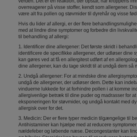
verden. Det er en reaktion, der opstår, når kroppens 
overreagerer på visse stoffer, kendt som allergener. Di
være alt fra pollen og støvmider til dyrehår og visse fød
Hvis du lider af allergi, er der flere behandlingsmuligh
med at lindre dine symptomer og forbedre din livskvalite
til behandling af allergi:
1. Identificer dine allergener: Det første skridt i behandl
identificere de specifikke allergener, der udløser dine
kan gøres ved at få en allergitest udført af en allergol
dine allergener, kan du tage skridt til at undgå dem så
2. Undgå allergener: For at mindske dine allergisymptom
undgå de allergener, der udløser dem. Dette kan indeb
vinduerne lukkede for at forhindre pollen i at komme ind
allergivenlige betræk til dine puder og madrasser for a
eksponeringen for støvmider, og undgå kontakt med dyr
allergisk over for det.
3. Medicin: Der er flere typer medicin tilgængelige til be
Antihistaminer kan hjælpe med at reducere symptomer
nældefeber og løbende næse. Decongestanter kan lind