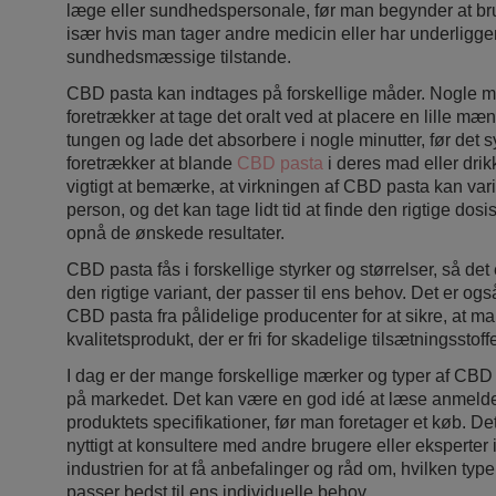
læge eller sundhedspersonale, før man begynder at b
især hvis man tager andre medicin eller har underligg
sundhedsmæssige tilstande.
CBD pasta kan indtages på forskellige måder. Nogle 
foretrækker at tage det oralt ved at placere en lille m
tungen og lade det absorbere i nogle minutter, før det 
foretrækker at blande
CBD pasta
i deres mad eller drik
vigtigt at bemærke, at virkningen af CBD pasta kan varie
person, og det kan tage lidt tid at finde den rigtige dosi
opnå de ønskede resultater.
CBD pasta fås i forskellige styrker og størrelser, så det 
den rigtige variant, der passer til ens behov. Det er ogs
CBD pasta fra pålidelige producenter for at sikre, at man
kvalitetsprodukt, der er fri for skadelige tilsætningsstoff
I dag er der mange forskellige mærker og typer af CBD
på markedet. Det kan være en god idé at læse anmel
produktets specifikationer, før man foretager et køb. D
nyttigt at konsultere med andre brugere eller eksperter
industrien for at få anbefalinger og råd om, hvilken ty
passer bedst til ens individuelle behov.