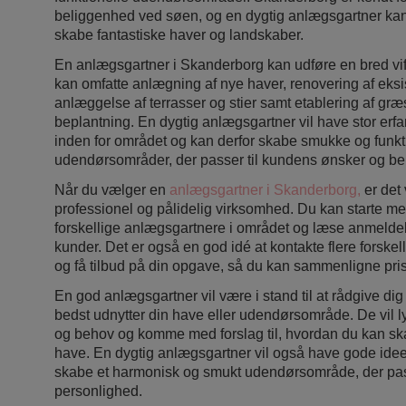
beliggenhed ved søen, og en dygtig anlægsgartner kan u
skabe fantastiske haver og landskaber.
En anlægsgartner i Skanderborg kan udføre en bred vif
kan omfatte anlægning af nye haver, renovering af eksi
anlæggelse af terrasser og stier samt etablering af gr
beplantning. En dygtig anlægsgartner vil have stor erfa
inden for området og kan derfor skabe smukke og funkt
udendørsområder, der passer til kundens ønsker og be
Når du vælger en
anlægsgartner i Skanderborg,
er det 
professionel og pålidelig virksomhed. Du kan starte m
forskellige anlægsgartnere i området og læse anmeldels
kunder. Det er også en god idé at kontakte flere forske
og få tilbud på din opgave, så du kan sammenligne prise
En god anlægsgartner vil være i stand til at rådgive di
bedst udnytter din have eller udendørsområde. De vil lyt
og behov og komme med forslag til, hvordan du kan sk
have. En dygtig anlægsgartner vil også have gode ideer
skabe et harmonisk og smukt udendørsområde, der passe
personlighed.