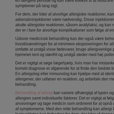
en længere periode og kan være effektiv til at reducere
symptomer på lang sigt.
For dem, der lider af alvorlige allergiske reaktioner, k
adrenalininjektioner være nødvendig. Disse injektione
akutte allergiske reaktioner, såsom anafylaksi, og kan r
der er i fare for alvorlige komplikationer som følge af en
Udover medicinsk behandling kan der også være behov
livsstilsændringer for at minimere eksponeringen for al
omfatte at undgå visse fødevarer, bruge allergivenlige 
hjemmet rent og støvfrit og undgå steder med høj polle
Det er vigtigt at søge lægehjælp, hvis man har mistank
korrekt diagnose er afgørende for at finde den bedste
En allergolog eller immunolog kan hjælpe med at identi
allergener, der udløser en reaktion, og anbefale den me
behandling.
Behandling af allergi
kan variere afhængigt af typen o
allergien samt individuelle faktorer. Det er vigtigt at fø
anvisninger og tage medicin som ordineret for at opnå 
af symptomerne. Med den rette behandling kan allergi k