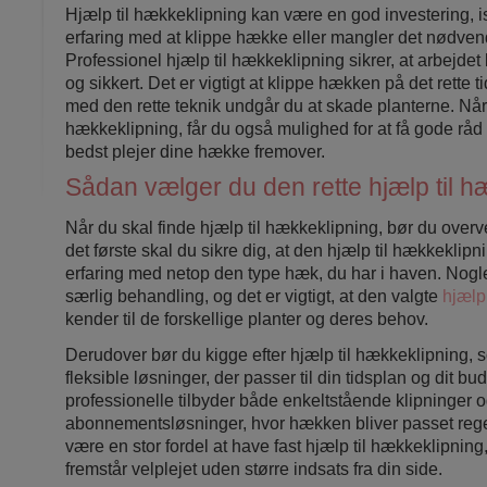
Hjælp til hækkeklipning kan være en god investering, i
erfaring med at klippe hække eller mangler det nødven
Professionel hjælp til hækkeklipning sikrer, at arbejdet b
og sikkert. Det er vigtigt at klippe hækken på det rette t
med den rette teknik undgår du at skade planterne. Når
hækkeklipning, får du også mulighed for at få gode rå
bedst plejer dine hække fremover.
Sådan vælger du den rette hjælp til h
Når du skal finde hjælp til hækkeklipning, bør du overvej
det første skal du sikre dig, at den hjælp til hækkeklipn
erfaring med netop den type hæk, du har i haven. Nog
særlig behandling, og det er vigtigt, at den valgte
hjælp
kender til de forskellige planter og deres behov.
Derudover bør du kigge efter hjælp til hækkeklipning, 
fleksible løsninger, der passer til din tidsplan og dit b
professionelle tilbyder både enkeltstående klipninger 
abonnementsløsninger, hvor hækken bliver passet reg
være en stor fordel at have fast hjælp til hækkeklipning
fremstår velplejet uden større indsats fra din side.