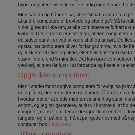
hvor computere vises frem, er stadig meget underhold
Men sad du og håbede på, at Petticoat 5 var den ægte va
at andre computere er bøvlede og elendige? Så handle
virkeligheden ikke om, at alle computere er forkert skr
kvinder. Det er nok nærmere fordi, at den computer du
de sidste par år, er ved at være slidt og udkørt. De fleste
opstår, når computere bliver for langsomme, hvis de be
og lukker ned i tide og utide, eller hvis batteriet ikke 
strøm i mere end 5 minutter. Det kan gøre computeren til
værktøj, at man får lyst til at forbande og kaste alt elek
Opgiv ikke computeren
Men i stedet for at opgive computere for evigt, så prøv a
ud og få en, der er moderne og hurtigt, så du kan mær
hvordan det er, at sidde med en velsmurt og stabil mas
enorm, og jeg tør garantere, at du vil komme til at hold
computer, uanset om den er designet til mænd eller kv
fungerer og er pålidelig. Få et par gode tips med på veje
computer hos
Clockwork
Billige computere