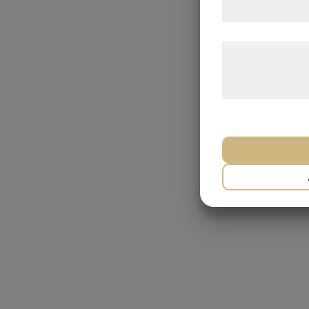
samtykke til dis
Læs mere om vor
behandling af p
hjemmeside.
NØDVENDIG
MARKETING