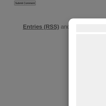
Entries (RSS)
and
Comments (
Samtykke t
Vi og vores sam
teknologier, heru
indsamle oplysni
formål, herunder
bedre brugerople
statistik og mar
kan blive delt 
analysepartnere
med data, du tid
de har indsamle
tjenester. Ved at