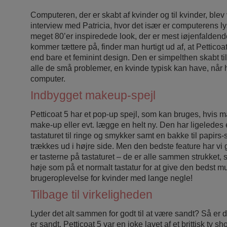
Computeren, der er skabt af kvinder og til kvinder, blev v
interview med Patricia, hvor det især er computerens l
meget 80’er inspiredede look, der er mest iøjenfalden
kommer tættere på, finder man hurtigt ud af, at Pettico
end bare et feminint design. Den er simpelthen skabt ti
alle de små problemer, en kvinde typisk kan have, når 
computer.
Indbygget makeup-spejl
Petticoat 5 har et pop-up spejl, som kan bruges, hvis m
make-up eller evt. lægge en helt ny. Den har ligeledes 
tastaturet til ringe og smykker samt en bakke til papirs-
trækkes ud i højre side. Men den bedste feature har vi ge
er tasterne på tastaturet – de er alle sammen strukket, 
høje som på et normalt tastatur for at give den bedst m
brugeroplevelse for kvinder med lange negle!
Tilbage til virkeligheden
Lyder det alt sammen for godt til at være sandt? Så er de
er sandt. Petticoat 5 var en joke lavet af et brittisk tv 